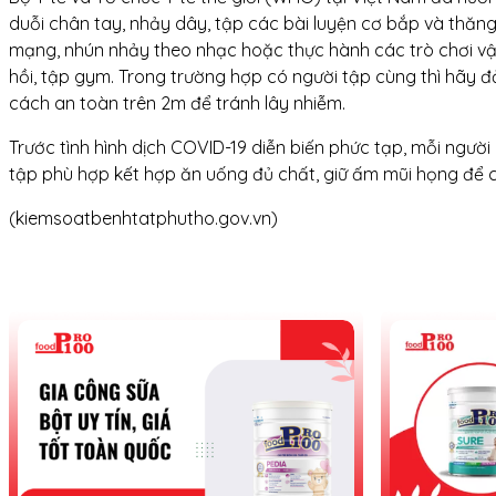
duỗi chân tay, nhảy dây, tập các bài luyện cơ bắp và thăng
mạng, nhún nhảy theo nhạc hoặc thực hành các trò chơi vận
hồi, tập gym. Trong trường hợp có người tập cùng thì hãy đ
cách an toàn trên 2m để tránh lây nhiễm.
Trước tình hình dịch COVID-19 diễn biến phức tạp, mỗi ngườ
tập phù hợp kết hợp ăn uống đủ chất, giữ ấm mũi họng để c
(kiemsoatbenhtatphutho.gov.vn)