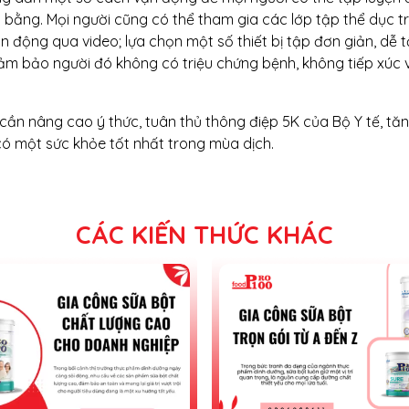
 bằng. Mọi người cũng có thể tham gia các lớp tập thể dục t
 động qua video; lựa chọn một số thiết bị tập đơn giản, dễ 
ảm bảo người đó không có triệu chứng bệnh, không tiếp xúc v
i cần nâng cao ý thức, tuân thủ thông điệp 5K của Bộ Y tế, t
ó một sức khỏe tốt nhất trong mùa dịch.
CÁC KIẾN THỨC KHÁC