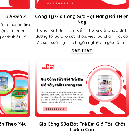
i Từ A Đến Z
Công Ty Gia Công Sữa Bột Hàng Đầu Hiện
Nay
gành thực phẩm
Trong hành trình tìm kiếm những giải pháp dinh
ột vị trí quan
dưỡng tối ưu cho sức khỏe, việc lựa chọn một đối
 chất thiết yếu
tác sản xuất uy tín, chuyên nghiệp là yếu tố then
ể đưa một sản
chốt quyết định đến chất lượng và sự thành
ị trường không
Xem thêm
công của sản phẩm. Đặc biệt, với ngành hàng
o vì sao dịch vụ
sữa bột và thực phẩm dinh dưỡng, nơi mà niềm
y càng trở nên
tin và sự an toàn luôn được đặt lên hàng đầu,
 toàn diện cho
việc tìm kiếm một "nhà kiến tạo" đẳng cấp
ốn xây dựng
không hề dễ dàng.
iêng mình.
ớn Theo Yêu
Gia Công Sữa Bột Trẻ Em Giá Tốt, Chất
Lượng Cao