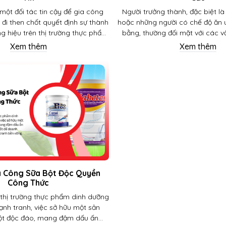
một đối tác tin cậy để gia công
Người trưởng thành, đặc biệt là
 đi then chốt quyết định sự thành
hoặc những người có chế độ ăn
g hiệu trên thị trường thực phẩm
bằng, thường đối mặt với các v
ầy cạnh tranh. Một công ty gia
như suy giảm hệ miễn dịch, loã
Xem thêm
Xem thêm
hông chỉ đảm bảo chất lượng sản
hụt dinh dưỡng, hoặc các bệnh l
 an toàn mà còn mang đến những
tim mạch, tiêu hó
 diện, giúp doanh nghiệp tối ưu
ản xuất và nâng cao lợi thế cạnh
tranh.
a Công Sữa Bột Độc Quyền
Công Thức
 thị trường thực phẩm dinh dưỡng
nh tranh, việc sở hữu một sản
t độc đáo, mang đậm dấu ấn