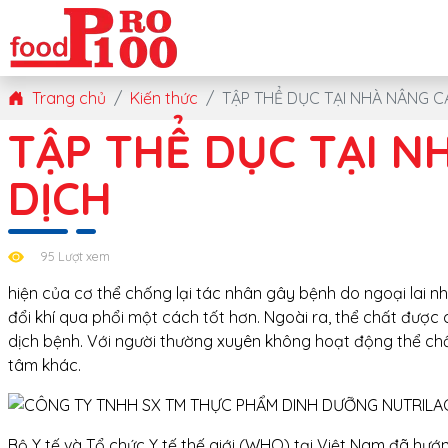
Trang chủ
Kiến thức
TẬP THỂ DỤC TẠI NHÀ NÂNG 
TẬP THỂ DỤC TẠI 
DỊCH
95 Lượt xem
hiện của cơ thể chống lại tác nhân gây bệnh do ngoại lai n
đổi khí qua phổi một cách tốt hơn. Ngoài ra, thể chất được
dịch bệnh. Với người thường xuyên không hoạt động thể chấ
tâm khác.
Bộ Y tế và Tổ chức Y tế thế giới (WHO) tại Việt Nam đã hướ