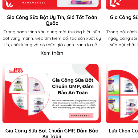
Gia Công Sữa Bột Uy Tín, Giá Tốt Toàn
Gia Công S
Quốc
Trong hành trình xây dựng một thương hiệu sữa
Trong bối cảnh
bột vững mạnh, việc tìm kiếm đối tác sản xuất uy
ngày càng sôi
tín, chất lượng và có mức giá cạnh tranh là yếu
sữa bột chất 
tố then chốt quyết định sự thành bại. Hiểu rõ
mang lại giá t
Xem thêm
điều này, chúng tôi mang đến bài viết này với
đang là một xu 
mong muốn đồng hành, chia sẻ và truyền cảm
nghiệp, việc xâ
hứng cho các doanh nghiệp đang khát khao
sữa bột của riê
khẳng định vị thế trên thị trường thực phẩm dinh
tư về chiến lư
dưỡng đầy tiềm năng.
tác sản xuất uy
Gia Công Sữa Bột Chuẩn GMP, Đảm Bảo
Lựa Chọn Cô
An Toàn