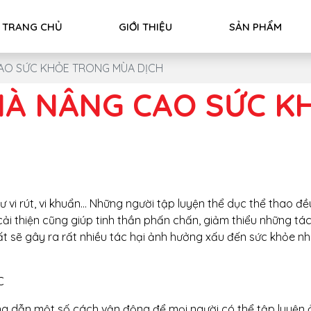
TRANG CHỦ
GIỚI THIỆU
SẢN PHẨM
CAO SỨC KHỎE TRONG MÙA DỊCH
NHÀ NÂNG CAO SỨC 
hư vi rút, vi khuẩn… Những người tập luyện thể dục thể thao 
 cải thiện cũng giúp tinh thần phấn chấn, giảm thiểu những t
t sẽ gây ra rất nhiều tác hại ảnh hưởng xấu đến sức khỏe nh
ng dẫn một số cách vận động để mọi người có thể tập luyện ở