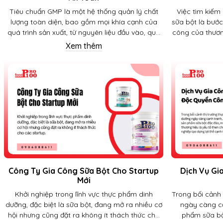
Tiêu chuẩn GMP là một hệ thống quản lý chất
Việc tìm kiếm 
lượng toàn diện, bao gồm mọi khía cạnh của
sữa bột là bước
quá trình sản xuất, từ nguyên liệu đầu vào, quy
công của thươn
trình chế biến, kiểm soát chất lượng, đến đóng
dinh dưỡng đ
Xem thêm
gói và bảo quản.
công uy tín k
phẩm ổn định,
giải pháp toàn
hóa quy trình s
Công Ty Gia Công Sữa Bột Cho Startup
Dịch Vụ Gi
Mới
Khởi nghiệp trong lĩnh vực thực phẩm dinh
Trong bối cảnh
dưỡng, đặc biệt là sữa bột, đang mở ra nhiều cơ
ngày càng cạ
hội nhưng cũng đặt ra không ít thách thức cho
phẩm sữa bộ