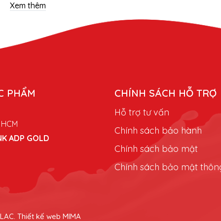
yếu tố then chốt để doanh nghiệp
Xem thêm
hế cạnh tranh bền vững. Thay vì
 thống nhà máy phức tạp, nhiều
họn giải pháp Dịch Vụ Gia Công
 quyền theo công thức riêng.
C PHẨM
CHÍNH SÁCH HỖ TRỢ
Hỗ trợ tư vấn
p HCM
Chính sách bảo hành
NK ADP GOLD
Chính sách bảo mật
Chính sách bảo mật thông
ILAC.
Thiết kế web MIMA