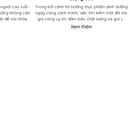
 người cao tuổi
Trong bối cảnh thị trường thực phẩm dinh dưỡng
 uống không cân
ngày càng cạnh tranh, việc tìm kiếm một đối tác
ấn đề sức khỏe
gia công uy tín, đảm bảo chất lượng và giá cả
ng xương, thiếu
hợp lý là yếu tố then chốt quyết định sự thành
Xem thêm
ý liên quan đến
công của các thương hiệu sữa bột trẻ em.
a.