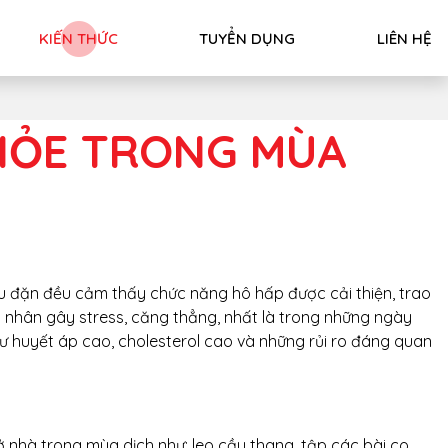
KIẾN THỨC
TUYỂN DỤNG
LIÊN HỆ
KHỎE TRONG MÙA
đều đặn đều cảm thấy chức năng hô hấp được cải thiện, trao
ác nhân gây stress, căng thẳng, nhất là trong những ngày
ư huyết áp cao, cholesterol cao và những rủi ro đáng quan
 nhà trong mùa dịch như: leo cầu thang, tập các bài co