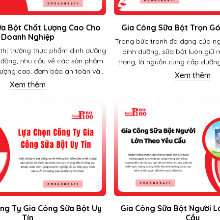
ữa Bột Chất Lượng Cao Cho
Gia Công Sữa Bột Trọn Gó
Doanh Nghiệp
Trong bức tranh đa dạng của n
 thị trường thực phẩm dinh dưỡng
dinh dưỡng, sữa bột luôn giữ m
 động, nhu cầu về các sản phẩm
trọng, là nguồn cung cấp dưỡng
lượng cao, đảm bảo an toàn và
cho mọi lứa tuổi. Tuy nhiên, đ
Xem thêm
rị vượt trội cho người tiêu dùng
phẩm sữa bột chất lượng ra th
Xem thêm
hướng tất yếu. Đối với các doanh
phải là điều dễ dàng. Đó là lý d
y dựng và phát triển thương hiệu
Gia Công Sữa Bột Trọn Gói ngà
ng mình không chỉ đòi hỏi sự đầu
thiết yếu, mang đến giải pháp
ợc kinh doanh mà còn cần một đối
các doanh nghiệp mong mu
 tín, có năng lực để biến ý tưởng
thương hiệu sữa bột của r
thành hiện thực.
ng Ty Gia Công Sữa Bột Uy
Gia Công Sữa Bột Người L
Tín
Cầu