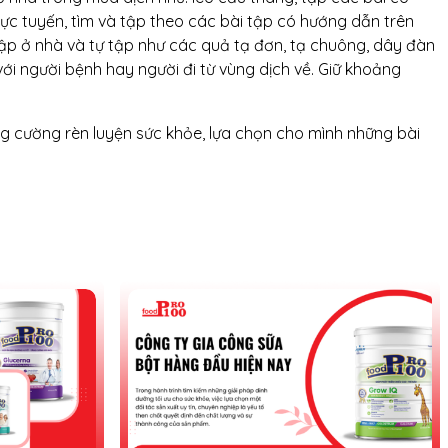
rực tuyến, tìm và tập theo các bài tập có hướng dẫn trên
tập ở nhà và tự tập như các quả tạ đơn, tạ chuông, dây đàn
ới người bệnh hay người đi từ vùng dịch về. Giữ khoảng
ăng cường rèn luyện sức khỏe, lựa chọn cho mình những bài