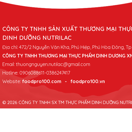
CÔNG TY TNHH SẢN XUẤT THƯƠNG MẠI THỰ
DINH DƯỠNG NUTRILAC
Địa chỉ: 472/2 Nguyễn Văn Kha, Phú Hiệp, Phú Hòa Đông, T
CÔNG TY TNHH THƯƠNG MẠI THỰC PHẨM DINH DƯƠNG X
Email:
thuongnguyen.nutilac@gmail.com
Hotline: 0906088611-0386247417
Website:
foodpro100.com
-
foodpro100.vn
© 2026 CÔNG TY TNHH SX TM THỰC PHẨM DINH DƯỠNG NUTR