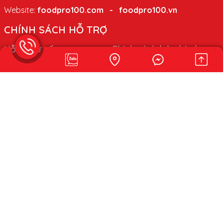
Website:
foodpro100.com
-
foodpro100.vn
CHÍNH SÁCH HỖ TRỢ
Hỗ trợ tư vấn
Chính sách bảo hành
Chính sách bảo mật
Chính sách bảo mật
thông tin
LIÊN KẾT MẠNG XÃ HỘI
GOOGLE MAP
472/2 Nguyễn Văn Kha, ấp Phú Hiệp , Phú Hoà Đông , TP
HCM
© 2026 CÔNG TY TNHH SX TM THỰC PHẨM DINH DƯỠNG
NUTRILAC.
Thiết kế web MIMA