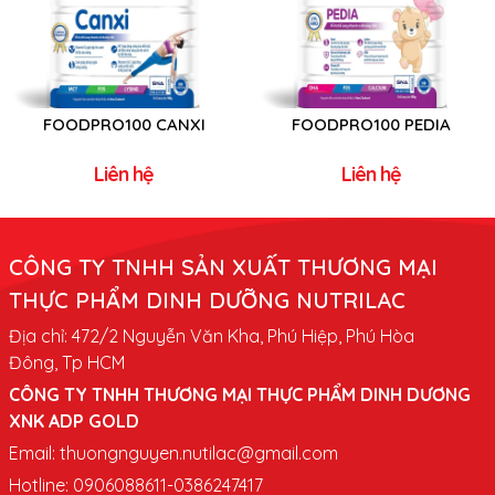
FOODPRO100 CANXI
FOODPRO100 PEDIA
Liên hệ
Liên hệ
CÔNG TY TNHH SẢN XUẤT THƯƠNG MẠI
THỰC PHẨM DINH DƯỠNG NUTRILAC
Địa chỉ: 472/2 Nguyễn Văn Kha, Phú Hiệp, Phú Hòa
Đông, Tp HCM
CÔNG TY TNHH THƯƠNG MẠI THỰC PHẨM DINH DƯƠNG
XNK ADP GOLD
Email:
thuongnguyen.nutilac@gmail.com
Hotline: 0906088611-0386247417